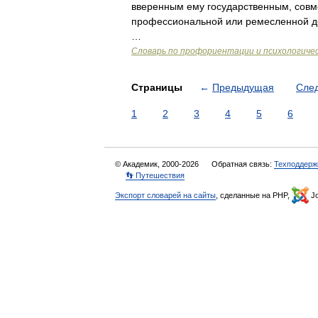
вверенным ему государственным, совм
профессиональной или ремесленной де
…
Словарь по профориентации и психологиче
Страницы
←
Предыдущая
Сле
1
2
3
4
5
6
© Академик, 2000-2026
Обратная связь:
Техподдерж
👣 Путешествия
Экспорт словарей на сайты
, сделанные на PHP,
Jo