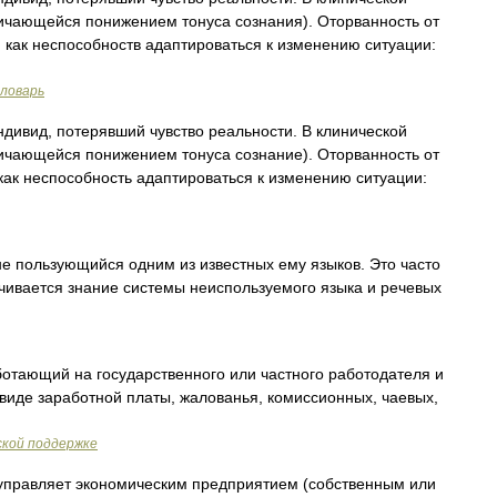
личающейся понижением тонуса сознания). Оторванность от
, как неспособноств адаптироваться к изменению ситуации:
словарь
дивид, потерявший чувство реальности. В клинической
личающейся понижением тонуса сознание). Оторванность от
как неспособность адаптироваться к изменению ситуации:
не пользующийся одним из известных ему языков. Это часто
ачивается знание системы неиспользуемого языка и речевых
отающий на государственного или частного работодателя и
виде заработной платы, жалованья, комиссионных, чаевых,
ской поддержке
управляет экономическим предприятием (собственным или