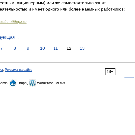
естным, акционерным) или же самостоятельно занят
ятельностью и имеет одного или более наемных работников;
ской поддержке
дующая
→
7
8
9
10
11
12
13
ка
,
Реклама на сайте
18+
omla,
Drupal,
WordPress, MODx.