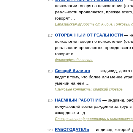
116
психологии говорят о психастении (от
реальности проявляется, прежде всего
говорят …
Евразийская мудрость от А до Я. Толковый 
ОТОРВАННЫЙ ОТ РЕАЛЬНОСТИ
— ин
117
психологии говорят о психастении (от
реальности проявляется прежде всего 
говорят о …
Философский словарь
Спящий билингв
— – индивид, долго 
118
ведет к тому, что более или менее утр
умений на нем …
Языковые контакты: краткий словарь
НАЕМНЫЙ РАБОТНИК
— индивид, раб
119
получающий вознаграждение за труд в 
аккордных и т.д …
Словарь по профориентации и психологиче
РАБОТОДАТЕЛЬ
— индивид, который 
120