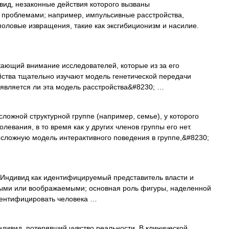
ид, незаконные действия которого вызваны
проблемами; например, импульсивные расстройства,
оловые извращения, такие как эксгибиционизм и насилие.
ающий внимание исследователей, которые из за его
йства тщательно изучают модель генетической передачи
, является ли эта модель расстройства&#8230; …
ложной структурной группе (например, семье), у которого
левания, в то время как у других членов группы его нет.
сложную модель интерактивного поведения в группе,&#8230;
Индивид как идентифицируемый представитель власти и
ьными или воображаемыми; основная роль фигуры, наделенной
идентифицировать человека …
дивид, потерявший чувство реальности. В клинической