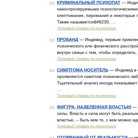
КРИМИНАЛЬНЫЙ ПСИХОПАТ
— Индив
112
неконтролируемыми психологическими 
клептомания, пиромания и некоторые п
Также называется&#8230; …
Толковый словарь по психологии
ПРОБАНД
— Индивид, первым привлек
113
психического или физического расстро
внутри семьи с тем, чтобы определить
Толковый словарь по психологии
СИМПТОМА НОСИТЕЛЬ
— Индивид в с
114
проявляется симптом психического забо
Тщательный анализ иногда показывает 
…
Толковый словарь по психологии
ФИГУРА, НАДЕЛЕННАЯ ВЛАСТЬЮ
— 
115
силы. Власть и сила могут быть реал
властью, – быть кем то, с кем можно 
Толковый словарь по психологии
ОТОРВАННЫЙ ОТ РЕАЛЬНОСТИ
— ин